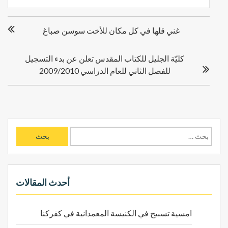
ت
غني قلها في كل مكان للأخت سوسن صباغ
ص
فّ
ح
كليّة الجليل للكتاب المقدس تعلن عن بدء التسجيل
ا
للفصل الثاني للعام الدراسي 2009/2010
ل
م
ق
ا
ل
ا
ا
ل
ت
ب
ح
ث
أحدث المقالات
ع
ن
امسية تسبيح في الكنيسة المعمدانية في كفركنا
: