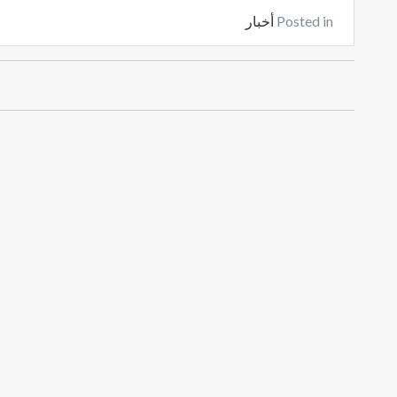
Posted in
أخبار
ت
ص
فّ
ح
ا
ل
م
ق
ا
ل
ا
ت