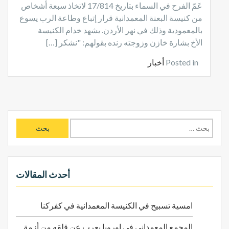
عَمّ الفرح في السماء بتاريخ 17/814 لاتخاذ سبعة أشخاص
من كنيسة البعنة المعمدانية قرار إتباع وطاعة الرب يسوع
بالمعمودية وذلك في نهر الأردن. يشهد خدام الكنيسة
الأخ بشارة خازن وزوجته رنده بقولهم: "نشكر […]
Posted in
أخبار
ا
ل
ب
ح
ث
أحدث المقالات
ع
ن
امسية تسبيح في الكنيسة المعمدانية في كفركنا
:
المجمع المعمداني في اوروبا يعرب عن قلقه من أزمة