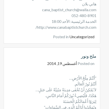
هاني بلان
cana_baptist_church@walla.com
052-480-8901
الخدمة الرئيسية: الأحد 18:00
http://www.canabaptistchurch.com/
Posted in
Uncategorized
ملح ونور
Posted on
أغسطس 19, 2014
“أَنْتُمْ مِلْحُ الأَرْضِ…
أَنْتُمْ نُورُ الْعَالَمِ.
لاَ يُمْكِنُ أَنْ تُخْفَى مَدِينَةٌ مَبْنِيَّةٌ عَلَى جَبَلٍ…
هَكَذَا، فَلْيُضِيءْ نُورُكُمْ أَمَامَ النَّاسِ،
لِيَرَوْا أَعْمَالَكُمُ الْحَسَنَةَ
وَيُمَجِّدُوا أَبَاكُمُ الَّذِي فِي السَّمَاوَاتِ”