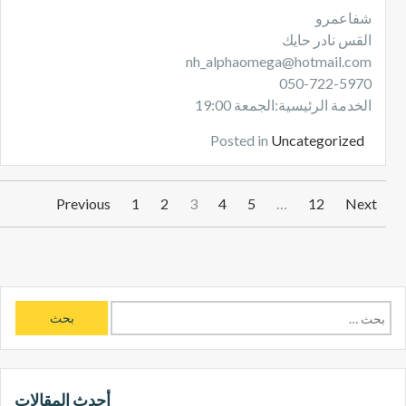
شفاعمرو
القس نادر حايك
nh_alphaomega@hotmail.com
050-722-5970
الخدمة الرئيسية:الجمعة 19:00
Posted in
Uncategorized
P
Previous
1
2
3
4
5
…
12
Next
o
s
t
s
p
ا
a
ل
g
ب
i
ح
n
a
ث
أحدث المقالات